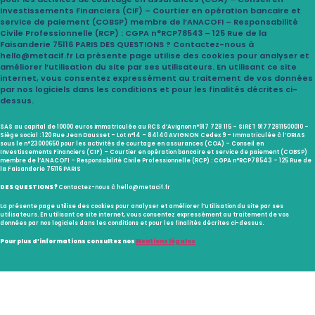
Investissements Financiers (CIF) – Courtier en opération bancaire et
service de paiement (COBSP) membre de l’ANACOFI – Responsabilité
Civile Professionnelle (RCP) : CGPA n°RCP78543 – 125 Rue de la
Faisanderie 75116 PARIS DES QUESTIONS ? Contactez-nous à
hello@metacif.fr La présente page utilise des cookies pour analyser et
améliorer l’utilisation du site par ses utilisateurs. En utilisant ce site
internet, vous consentez expressément au traitement de vos données
par nos logiciels dans les conditions et pour les finalités décrites ci-
dessus.
SAS au capital de 10000 euros immatriculée au RCS d’Avignon n°917 728 115 – SIRET 91772811500010 –
Siège social : 120 Rue Jean Dausset – Lot n°14 – 84140 AVIGNON Cedex 9 – Immatriculée à l’ORIAS
sous le n°23000650 pour les activités de courtage en assurances (COA) – Conseil en
Investissements Financiers (CIF) – Courtier en opération bancaire et service de paiement (COBSP)
membre de l’ANACOFI – Responsabilité Civile Professionnelle (RCP) : CGPA n°RCP78543 – 125 Rue de
la Faisanderie 75116 PARIS
DES QUESTIONS ?
Contactez-nous à hello@metacif.fr
La présente page utilise des cookies pour analyser et améliorer l’utilisation du site par ses
utilisateurs. En utilisant ce site internet, vous consentez expressément au traitement de vos
données par nos logiciels dans les conditions et pour les finalités décrites ci-dessus.
Pour plus d’informations consultez nos
Mentions légales