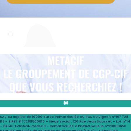
METACIF
LE GROUPEMENT DE CGP-CIF
QUE VOUS RECHERCHIEZ !
SAS au capital de 10000 euros immatriculée au RCS d’Avignon n°917 728
115 – SIRET 91772811500010 – Siège social : 120 Rue Jean Dausset – Lot n°14
– 84140 AVIGNON Cedex 9 – Immatriculée à l’ORIAS sous le n°23000650
pour les activités de courtage en assurances (COA) – Conseil en