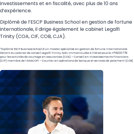
investissements et en fiscalité, avec plus de 10 ans
d’expérience.
Diplômé de l’ESCP Business School en gestion de fortune
internationale, il dirige également le cabinet Legalfi
Trinity (COA, CIF, COB, CJA).
*Diplômé ESCP Business School d’un master spécialisé en gestion de fortune internationale
Gérant du cabinet de conseil Legalfi Trinity, SARL immatriculée à l’ORIAS sous le n°16000778
pour les activités de courtage en assurances (COA) – Conseil en Investissements Financiers
(CIF) membre de l’ANACOFI – Courtier en opérations de banque et services de paiement (COB)​