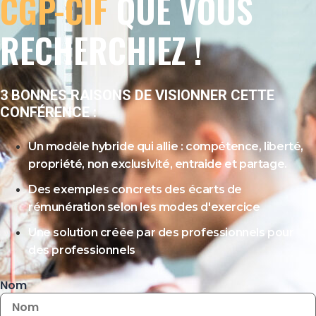
CGP-CIF
QUE VOUS
RECHERCHIEZ !
3 BONNES RAISONS DE VISIONNER CETTE
CONFÉRENCE :
Un modèle hybride qui allie : compétence, liberté,
propriété, non exclusivité, entraide et partage.
Des exemples concrets des écarts de
rémunération selon les modes d'exercice
Une solution créée par des professionnels pour
des professionnels
Nom